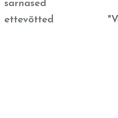
sarnased
ettevõtted
"V