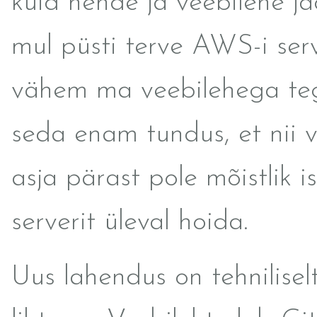
kuid nende ja veebilehe jao
mul püsti terve AWS-i ser
vähem ma veebilehega teg
seda enam tundus, et nii 
asja pärast pole mõistlik is
serverit üleval hoida.
Uus lahendus on tehnilise