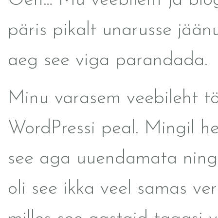
Oeh… Mu veebileht ja blo
päris pikalt unarusse jää
aeg see viga parandada.
Minu varasem veebileht t
WordPressi peal. Mingil het
see aga uuendamata ning
oli see ikka veel samas ver