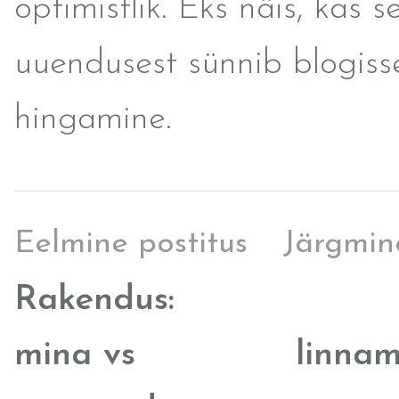
optimistlik. Eks näis, kas se
uuendusest sünnib blogiss
hingamine.
Eelmine postitus
Järgmin
Rakendus:
mina vs
linna