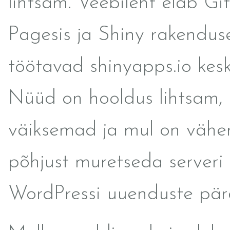
lihtsam. Veebileht elab G
Pagesis ja Shiny rakendus
töötavad shinyapps.io kes
Nüüd on hooldus lihtsam, 
väiksemad ja mul on väh
põhjust muretseda serveri 
WordPressi uuenduste pär