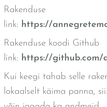
Rakenduse
link:
https://annegretemo
Rakenduse koodi Github
link:
https://github.com
Kui keegi tahab selle rak
lokaalselt käima panna, si
võin jagada ka andmeid.