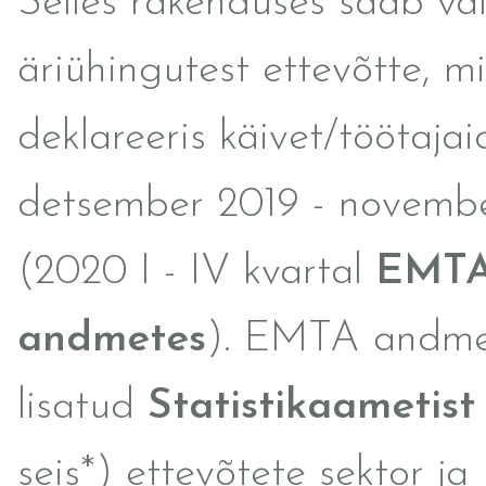
Selles rakenduses saab va
äriühingutest ettevõtte, mi
deklareeris käivet/töötajai
detsember 2019 - novemb
(2020 I - IV kvartal
EMT
andmetes
). EMTA andme
lisatud
Statistikaametist
seis*) ettevõtete sektor 