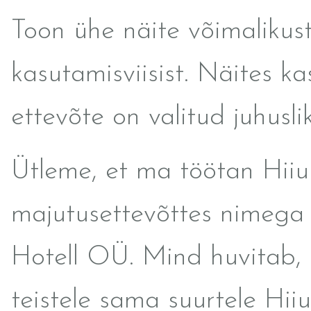
Toon ühe näite võimalikus
kasutamisviisist. Näites k
ettevõte on valitud juhuslik
Ütleme, et ma töötan Hii
majutusettevõttes nimega
Hotell OÜ. Mind huvitab, 
teistele sama suurtele Hii