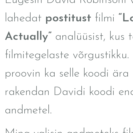
Lugesin David Robinsoni 
lahedat
postitust
filmi
“L
Actually”
analüüsist, kus 
filmitegelaste võrgustikku
proovin ka selle koodi ära
rakendan Davidi koodi en
andmetel.