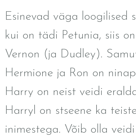
Esinevad väga loogilised 
kui on tädi Petunia, siis o
Vernon (ja Dudley). Samu
Hermione ja Ron on ninapi
Harry on neist veidi eralda
Harryl on stseene ka teist
inimestega. Võib olla veid