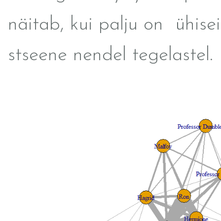
näitab, kui palju on ühise
stseene nendel tegelastel.