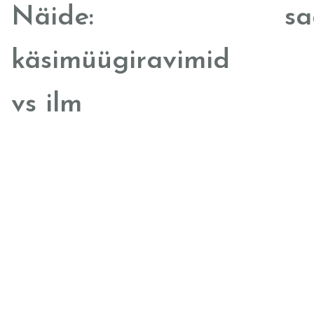
Näide:
sa
käsimüügiravimid
vs ilm