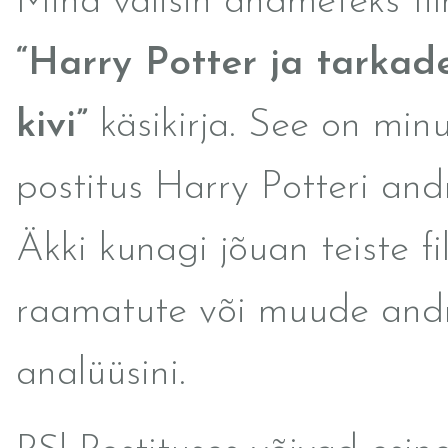
Mina valisin andmeteks fil
“Harry Potter ja tarkad
kivi”
käsikirja. See on min
postitus Harry Potteri and
Äkki kunagi jõuan teiste fi
raamatute või muude an
analüüsini.