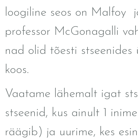
loogiline seos on Malfoy j
professor McGonagalli va
nad olid tõesti stseenides ü
koos.
Vaatame lähemalt igat sts
stseenid, kus ainult 1 inim
räägib) ja uurime, kes esi