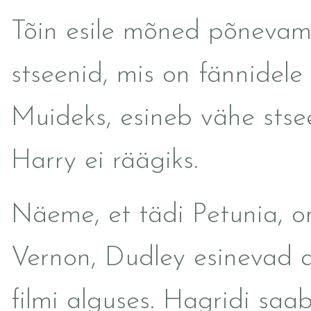
Tõin esile mõned põneva
stseenid, mis on fännidele
Muideks, esineb vähe stse
Harry ei räägiks.
Näeme, et tädi Petunia, o
Vernon, Dudley esinevad a
filmi alguses. Hagridi sa