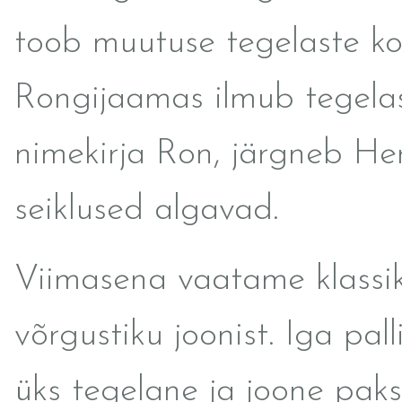
toob muutuse tegelaste ko
Rongijaamas ilmub tegela
nimekirja Ron, järgneb He
seiklused algavad.
Viimasena vaatame klassik
võrgustiku joonist. Iga pall
üks tegelane ja joone pak