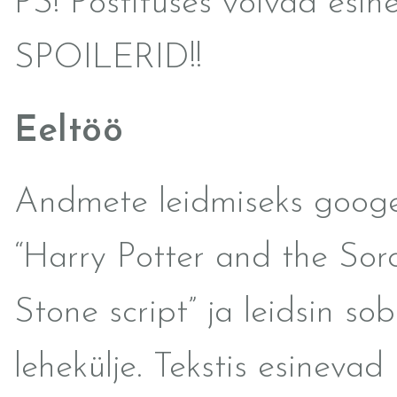
PS! Postituses võivad esin
SPOILERID!!
Eeltöö
Andmete leidmiseks googe
“Harry Potter and the Sorc
Stone script” ja leidsin sob
lehekülje. Tekstis esinevad