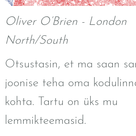
Oliver O’Brien - London
North/South
Otsustasin, et ma saan sa
joonise teha oma kodulinn
kohta. Tartu on üks mu
lemmikteemasid.