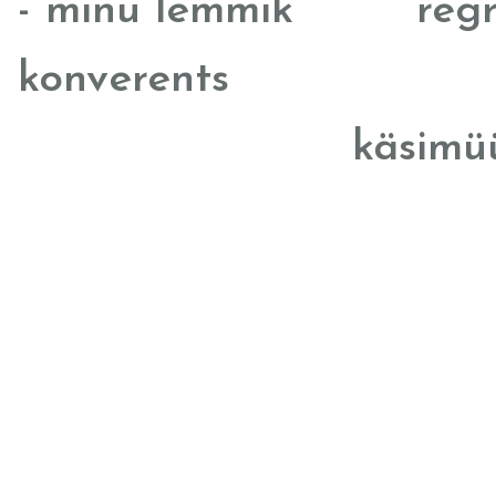
- minu lemmik
reg
konverents
käsimü