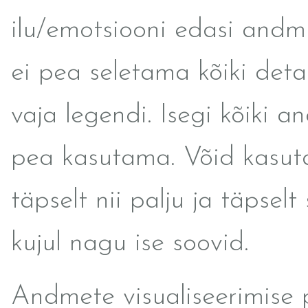
ilu/emotsiooni edasi andmi
ei pea seletama kõiki detai
vaja legendi. Isegi kõiki a
pea kasutama. Võid kasu
täpselt nii palju ja täpselt s
kujul nagu ise soovid.
Andmete visualiseerimise 