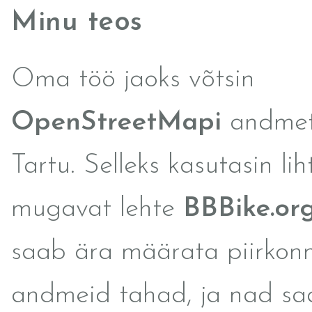
Minu teos
Oma töö jaoks võtsin
OpenStreetMapi
andmete
Tartu. Selleks kasutasin lih
mugavat lehte
BBBike.or
saab ära määrata piirkonn
andmeid tahad, ja nad s