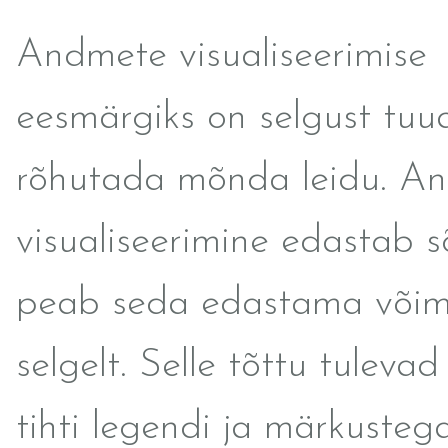
Andmete visualiseerimise
eesmärgiks on selgust tuu
rõhutada mõnda leidu. A
visualiseerimine edastab s
peab seda edastama võima
selgelt. Selle tõttu tulevad
tihti legendi ja märkusteg