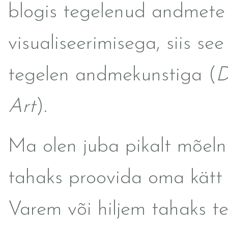
blogis tegelenud andmete
visualiseerimisega, siis se
tegelen andmekunstiga (
D
Art
).
Ma olen juba pikalt mõeln
tahaks proovida oma kätt 
Varem või hiljem tahaks t