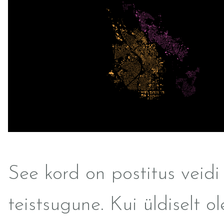
See kord on postitus veidi
teistsugune. Kui üldiselt ol