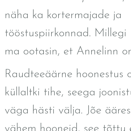
näha ka kortermajade ja
tööstuspiirkonnad. Millegi
ma ootasin, et Annelinn o
Raudteeäärne hoonestus 
küllaltki tihe, seega joonis
väga hästi välja. Jõe ääres
vähem hooneid, see tõttu 