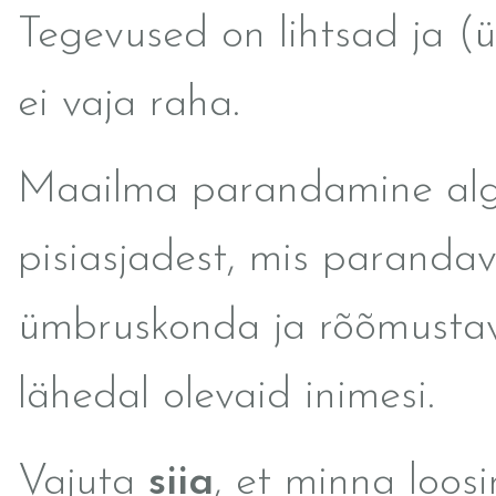
Tegevused on lihtsad ja (ül
ei vaja raha.
Maailma parandamine al
pisiasjadest, mis paranda
ümbruskonda ja rõõmusta
lähedal olevaid inimesi.
Vajuta
siia
, et minna loosi